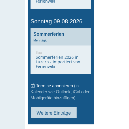
Ferienwiki
Sonntag 09.08.2026
Sommerferien
Mehrtägig
Text
Sommerferien 2026 in
Luzern - Importiert von
Ferienwiki
Termine abonnieren
(in
Kalender wie Outlook, iCal oder
Mobilgeräte hinzufügen)
Weitere Einträge