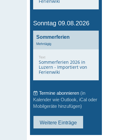
Ferienwiki
Sonntag 09.08.2026
Sommerferien
Mehrtägig
Text
Sommerferien 2026 in
Luzern - Importiert von
Ferienwiki
Termine abonnieren
(in
Kalender wie Outlook, iCal oder
Mobilgeräte hinzufügen)
Weitere Einträge