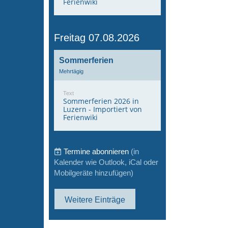
Ferienwiki
Freitag 07.08.2026
Sommerferien
Mehrtägig
Text
Sommerferien 2026 in
Luzern - Importiert von
Ferienwiki
Termine abonnieren
(in
Kalender wie Outlook, iCal oder
Mobilgeräte hinzufügen)
Weitere Einträge